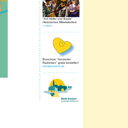
"Auf Heller und Barde"
Historisches Mittelalterfest
» mehr
Broschüre "Arnstorfer
Radreisen" gratis bestellen!
info@arnstorf.de