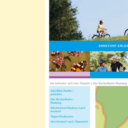
ARNSTORF ERLE
Sie befinden sich hier: Radeln > Der Bockerlbahn-Radweg
XperBike-Radler-
paradies
Der Bockerlbahn-
Radweg
Wochenend-Radtour nach
Arnstorf
Tages-Radtouren
Von Arnstorf nach Österreich