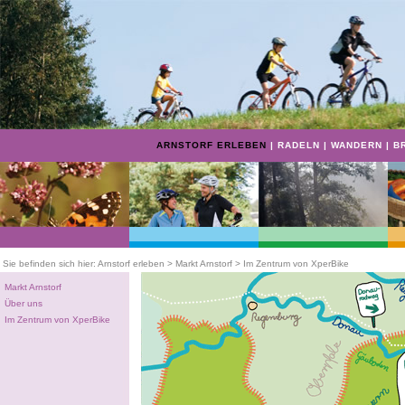
ARNSTORF ERLEBEN
|
RADELN
|
WANDERN
|
B
Sie befinden sich hier: Arnstorf erleben > Markt Arnstorf > Im Zentrum von XperBike
Markt Arnstorf
Über uns
Im Zentrum von XperBike